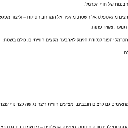
הבננות של חוף הכרמל.
הרצים מהאספלט אל השטח, מהעיר אל המרחב הפתוח – וליצור מפגש א
נועה, ואוויר פתוח.
הכרמל יהפוך לנקודת הזינוק לארבעה מקצים חווייתיים, כולם בשטח:
תאימים גם לרצים חובבים, ומציעים חוויית ריצה נגישה לצד נוף עוצר
התחרותי לבין חוויה פתוחה, מזמינה וקהילתית – כזו שמדברת גם לר